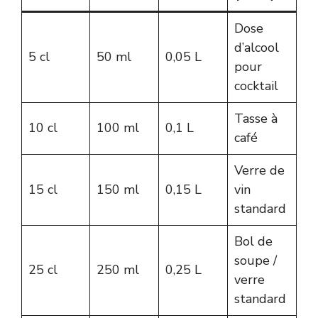
Dose
d’alcool
5 cl
50 ml
0,05 L
pour
cocktail
Tasse à
10 cl
100 ml
0,1 L
café
Verre de
15 cl
150 ml
0,15 L
vin
standard
Bol de
soupe /
25 cl
250 ml
0,25 L
verre
standard