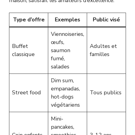
maison, satisfait les amateurs d’excellence.
Type d’offre
Exemples
Public visé
Viennoiseries,
œufs,
Buffet
Adultes et
saumon
classique
familles
fumé,
salades
Dim sum,
empanadas,
Street food
Tous publics
hot-dogs
végétariens
Mini-
pancakes,
Coin enfants
smoothies,
3-12 ans